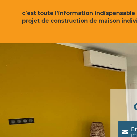
c’est toute l’information indispensable
projet de construction de maison indivi
E
m