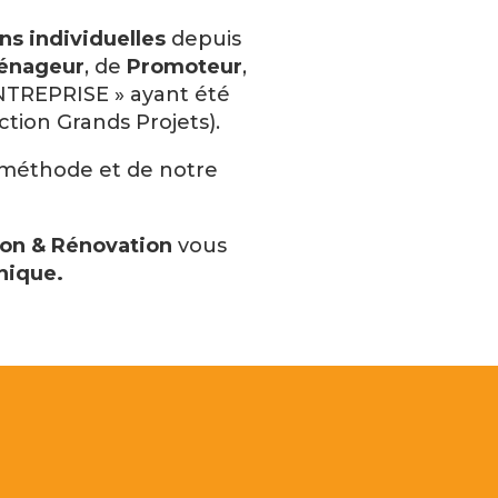
ns individuelles
depuis
énageur
, de
Promoteur
,
ENTREPRISE » ayant été
tion Grands Projets).
e méthode et de notre
on & Rénovation
vous
nique.