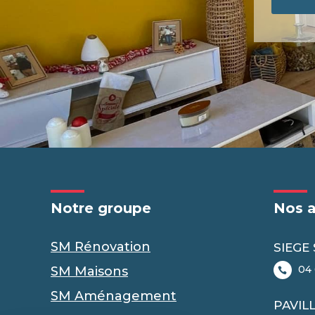
Notre groupe
Nos 
SM Rénovation
SIEGE
04 
SM Maisons
SM Aménagement
PAVIL