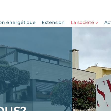
on énergétique
Extension
La société
Ac
OUS?